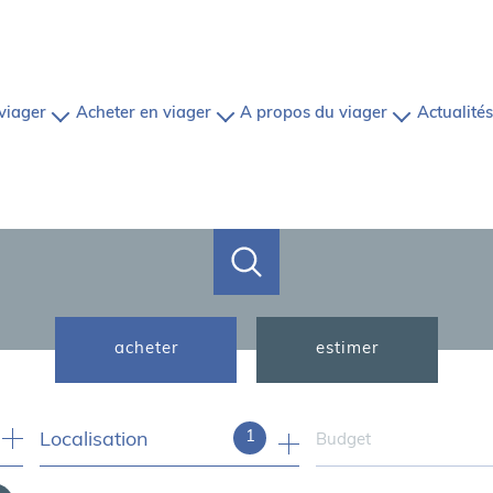
 viager
acheter en viager
a propos du viager
actualités
en vente
une étude
nos biens
définition du viager
alisée
sous offre
comment ça marche?
le viager pour les vendeurs
a marche?
sous compromis
nous contacter
le viager pour les acheteurs
vendus
com
acheter
estimer
de l'ancien
1
Localisation
Budget