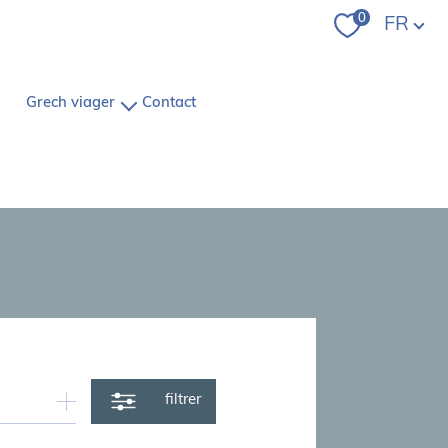
Langue
0
FR
grech viager
contact
le mot de la direction
le groupe
Grech
nous trouver
pétences et savoir-faire
notre équipe
les avis clients
filtrer