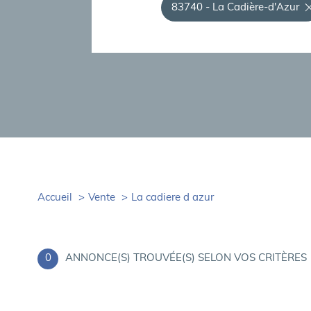
83740 - La Cadière-d'Azur
Accueil
Vente
La cadiere d azur
0
ANNONCE(S) TROUVÉE(S) SELON VOS CRITÈRES