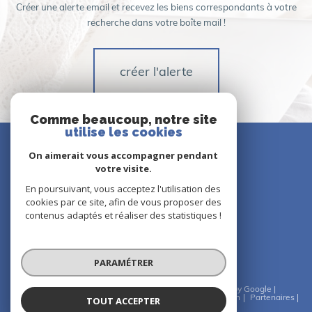
Créer une alerte email et recevez les biens correspondants à votre
recherche dans votre boîte mail !
créer l'alerte
Comme beaucoup, notre site
utilise les cookies
NOUS
suivre
On aimerait vous accompagner pendant
votre visite.
En poursuivant, vous acceptez l'utilisation des
cookies par ce site, afin de vous proposer des
NOUS
contenus adaptés et réaliser des statistiques !
adhérons
PARAMÉTRER
© 2026 | Tous droits réservés | Traduction powered by Google |
Nos honoraires
Plan du site
Mentions légales
Admin
Partenaires
TOUT ACCEPTER
Politique RGPD
Cookies