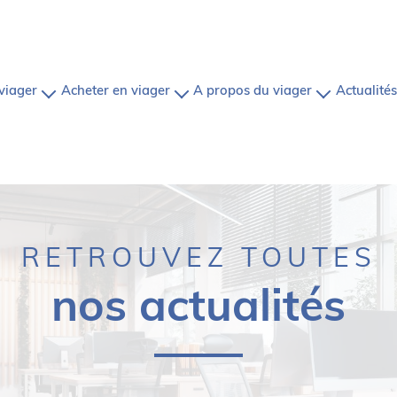
 viager
acheter en viager
a propos du viager
actualités
en vente
une étude
nos biens
définition du viager
alisée
sous offre
comment ça marche?
le viager pour les vendeurs
a marche?
sous compromis
nous contacter
le viager pour les acheteurs
vendus
com
RETROUVEZ TOUTES
nos actualités