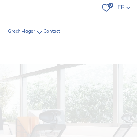
Langue
0
FR
grech viager
contact
le mot de la direction
le groupe
Grech
nous trouver
pétences et savoir-faire
notre équipe
les avis clients