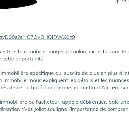
fac
0wayD90s?si=C7OvQlljQIDWX0z9
nce Grech Immobilier viager à Toulon, experts dans le
e cette opportunité
 immobilière spécifique qui suscite de plus en plus d’in
h Immobilier nous expliquent les détails et les nuance
 clés de cet achat à long terme, en mettant l’accent sur
immobilière où l’acheteur, appelé débirentier, paie un
rentier. Yves Joliot souligne l’importance de compren