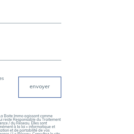
es
envoyer
ar La Boite Immo agissant comme
qui reste Responsable du Traitement
ence / du Réseau. Elles sont
ément à la loi « informatique et
tation et de portabilité de vos