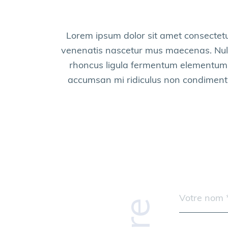
Lorem ipsum dolor sit amet consectetur
venenatis nascetur mus maecenas. Nulla
rhoncus ligula fermentum elementum m
accumsan mi ridiculus non condimentum 
Nom
R
*
E