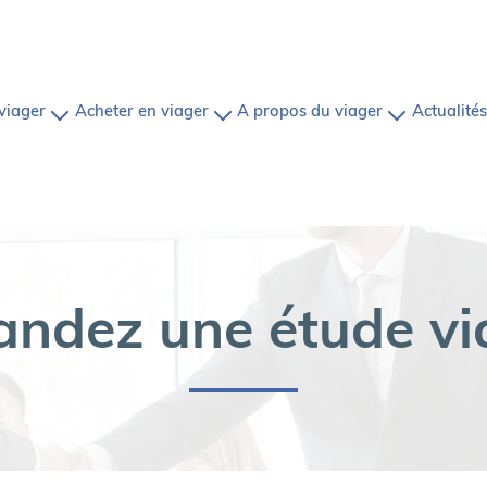
 viager
acheter en viager
a propos du viager
actualités
en vente
une étude
nos biens
définition du viager
alisée
sous offre
comment ça marche?
le viager pour les vendeurs
a marche?
sous compromis
nous contacter
le viager pour les acheteurs
vendus
com
ndez une étude vi