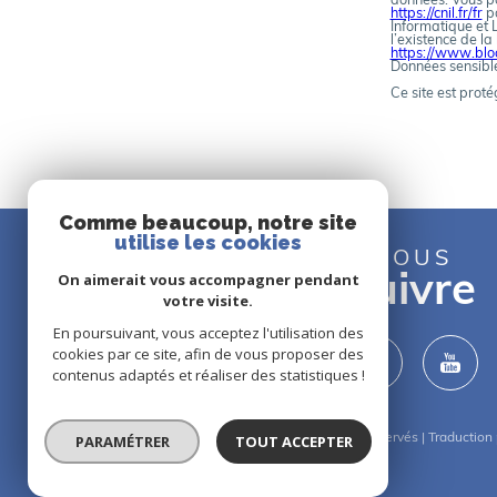
données. Vous po
https://cnil.fr/fr
po
Informatique et 
c
l’existence de la
https://www.bloc
Données sensible
Ce site est pro
o
Comme beaucoup, notre site
o
utilise les cookies
NOUS
On aimerait vous accompagner pendant
suivre
votre visite.
r
En poursuivant, vous acceptez l'utilisation des
cookies par ce site, afin de vous proposer des
contenus adaptés et réaliser des statistiques !
d
© 2026 | Tous droits réservés | Traductio
PARAMÉTRER
TOUT ACCEPTER