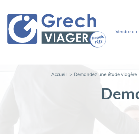
vendre en
demandez 
personn
comment ç
Accueil
Demandez une étude viagère
Dema