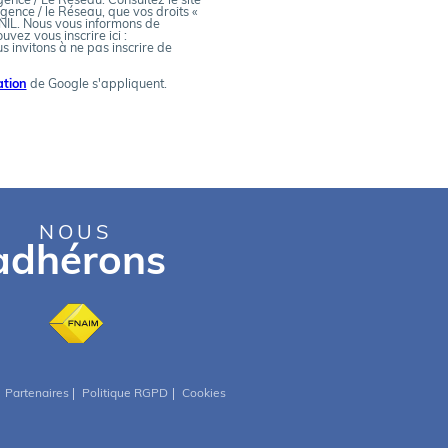
ence / Le Réseau. Consultez le site
Agence / le Réseau, que vos droits «
CNIL. Nous vous informons de
vez vous inscrire ici :
s invitons à ne pas inscrire de
ation
de Google s'appliquent.
NOUS
adhérons
Partenaires
Politique RGPD
Cookies