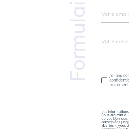
Formulaire
N
Adresse
email
S
*
E
I
Message
*
G
N
E
j'ai pris c
Validat
confidentia
traitemen
Z
V
O
Les informations
Sous-traitant du
de vos Données p
conservées jusqu
S
libertés », vous 